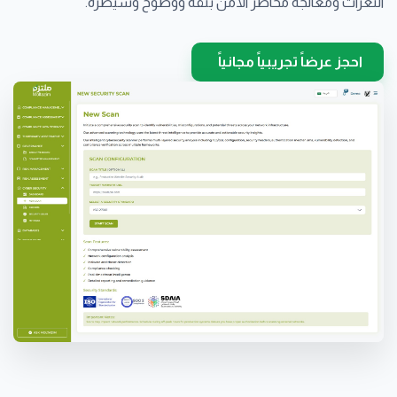
الثغرات ومعالجة مخاطر الأمن بثقة ووضوح وسيطرة.
احجز عرضاً تجريبياً مجانياً